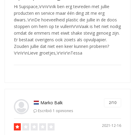
Hi Supspace,\r\n\r\nIk ben erg tevreden met jullie
producten en service maar één ding zit me erg
dwars..\r\nDe hoeveelheid plastic die jullie in de doos
stoppen om hem op te vullen!\r\nVaak is het niet nodig
omdat de emmers met eiwit shake stevig genoeg zijn.
Er bestaat overigens ook zoiets als opvulpapier.
Zouden jullie dat niet een keer kunnen proberen?
\r\n\r\nLieve groetjes,\r\n\r\nTessa
Marko Balk
2/10
Escribió 1 opiniones
2021-12-16