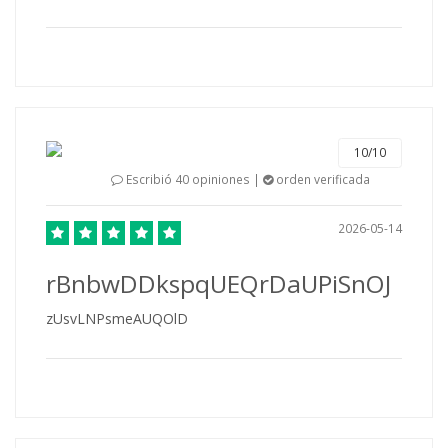
10/10
Escribió 40 opiniones |
orden verificada
2026-05-14
rBnbwDDkspqUEQrDaUPiSnOJ
zUsvLNPsmeAUQOlD