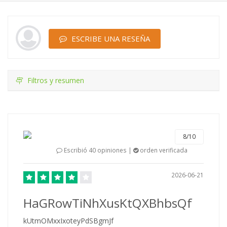
ESCRIBE UNA RESEÑA
Filtros y resumen
8/10
Escribió 40 opiniones |
orden verificada
2026-06-21
HaGRowTiNhXusKtQXBhbsQf
kUtmOMxxIxoteyPdSBgmJf