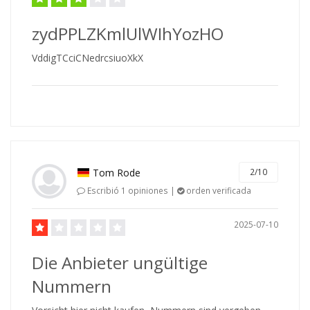
zydPPLZKmlUlWIhYozHO
VddigTCciCNedrcsiuoXkX
Tom Rode
2/10
Escribió 1 opiniones |
orden verificada
2025-07-10
Die Anbieter ungültige
Nummern