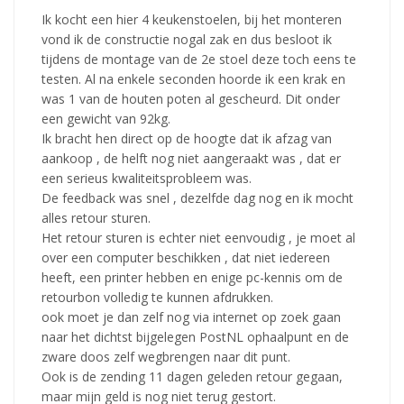
Ik kocht een hier 4 keukenstoelen, bij het monteren
vond ik de constructie nogal zak en dus besloot ik
tijdens de montage van de 2e stoel deze toch eens te
testen. Al na enkele seconden hoorde ik een krak en
was 1 van de houten poten al gescheurd. Dit onder
een gewicht van 92kg.
Ik bracht hen direct op de hoogte dat ik afzag van
aankoop , de helft nog niet aangeraakt was , dat er
een serieus kwaliteitsprobleem was.
De feedback was snel , dezelfde dag nog en ik mocht
alles retour sturen.
Het retour sturen is echter niet eenvoudig , je moet al
over een computer beschikken , dat niet iedereen
heeft, een printer hebben en enige pc-kennis om de
retourbon volledig te kunnen afdrukken.
ook moet je dan zelf nog via internet op zoek gaan
naar het dichtst bijgelegen PostNL ophaalpunt en de
zware doos zelf wegbrengen naar dit punt.
Ook is de zending 11 dagen geleden retour gegaan,
maar mijn geld is nog niet terug gestort.